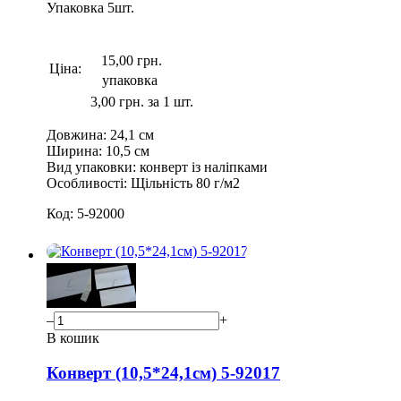
Упаковка
5
шт.
15,00 грн.
Ціна:
упаковка
3,00 грн. за 1 шт.
Довжина:
24,1 см
Ширина:
10,5 см
Вид упаковки:
конверт із наліпками
Особливості:
Щільність 80 г/м2
Код:
5-92000
–
+
В кошик
Конверт (10,5*24,1см) 5-92017