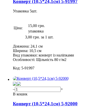
Конверт (10,5*24,1см) 5-91997
Упаковка
5
шт.
15,00 грн.
Ціна:
упаковка
3,00 грн. за 1 шт.
Довжина:
24,1 см
Ширина:
10,5 см
Вид упаковки:
конверт із наліпками
Особливості:
Щільність 80 г/м2
Код:
5-91997
–
+
В кошик
Конверт (10,5*24,1см) 5-92000