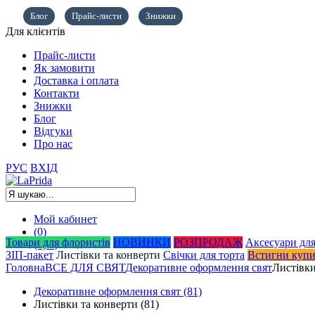
Блог
Прайс-листи
Знижки
Для клієнтів
Прайс-листи
Як замовити
Доставка і оплата
Контакти
Знижки
Блог
Відгуки
Про нас
РУС
ВХІД
Мой кабинет
(0)
Товари для флористів
НОВИНКИ
РОЗПРОДАЖ
Аксесуари для
(0)
0,00
грн.
ЗІП-пакет
Листівки та конверти
Свічки для торта
Встигни куп
Головна
ВСЕ ДЛЯ СВЯТ
Декоративне оформлення свят
Листівки
Декоративне оформлення свят
(81)
Листівки та конверти
(81)