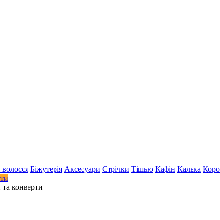
 волосся
Біжутерія
Аксесуари
Стрiчки
Тішью
Кафін
Калька
Коро
ити
 та конверти