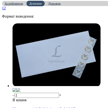
За рейтингом
Дешевше
Дорожче
1
2
Формат виведення:
–
+
В кошик