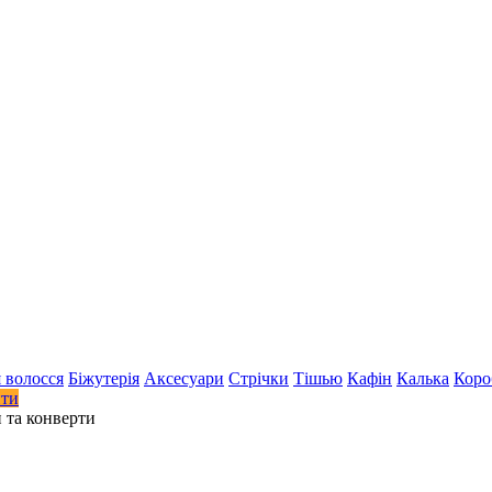
 волосся
Біжутерія
Аксесуари
Стрiчки
Тішью
Кафін
Калька
Коро
ити
 та конверти