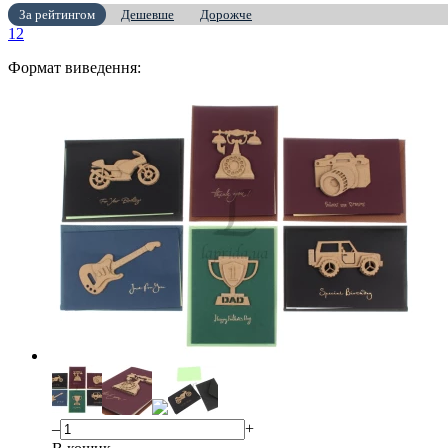
За рейтингом
Дешевше
Дорожче
1
2
Формат виведення:
–
+