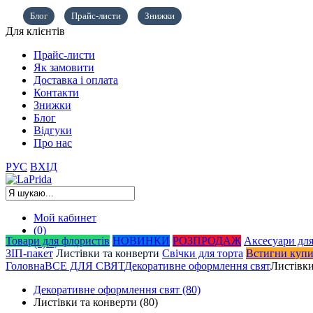
Блог
Прайс-листи
Знижки
Для клієнтів
Прайс-листи
Як замовити
Доставка і оплата
Контакти
Знижки
Блог
Відгуки
Про нас
РУС
ВХІД
Мой кабинет
(0)
Товари для флористів
НОВИНКИ
РОЗПРОДАЖ
Аксесуари для
(0)
0,00
грн.
ЗІП-пакет
Листівки та конверти
Свічки для торта
Встигни куп
Головна
ВСЕ ДЛЯ СВЯТ
Декоративне оформлення свят
Листівки
Декоративне оформлення свят
(80)
Листівки та конверти
(80)